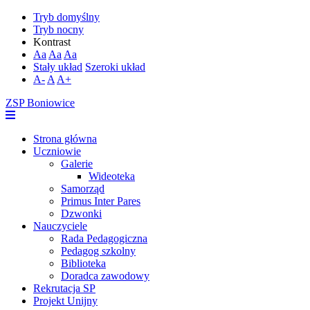
Tryb domyślny
Tryb nocny
Kontrast
Aa
Aa
Aa
Stały układ
Szeroki układ
A-
A
A+
ZSP Boniowice
Strona główna
Uczniowie
Galerie
Wideoteka
Samorząd
Primus Inter Pares
Dzwonki
Nauczyciele
Rada Pedagogiczna
Pedagog szkolny
Biblioteka
Doradca zawodowy
Rekrutacja SP
Projekt Unijny