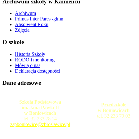
Archiwum szkoły w Kamieńcu
Archiwum
Primus Inter Pares -gimn
Absolwent Roku
Zdjęcia
O szkole
Historia Szkoły
RODO i monitoring
Mówią o nas
Deklaracja dostępności
Dane adresowe
Szkoła Podstawowa
Przedszkole
im. Jana Pawła II
w Boniowicach
w Boniowicach
tel. 32 233 79 03
tel. 32 233 78 14
zspboniowice@zbroslawice.pl