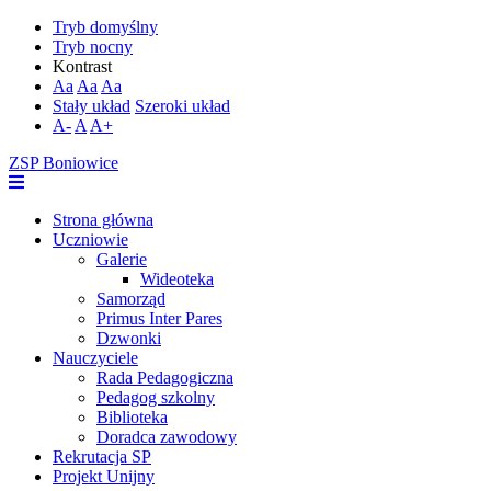
Tryb domyślny
Tryb nocny
Kontrast
Aa
Aa
Aa
Stały układ
Szeroki układ
A-
A
A+
ZSP Boniowice
Strona główna
Uczniowie
Galerie
Wideoteka
Samorząd
Primus Inter Pares
Dzwonki
Nauczyciele
Rada Pedagogiczna
Pedagog szkolny
Biblioteka
Doradca zawodowy
Rekrutacja SP
Projekt Unijny