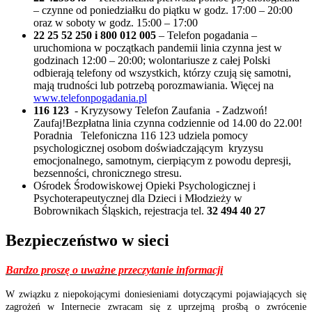
– czynne od poniedziałku do piątku w godz. 17:00 – 20:00
oraz w soboty w godz. 15:00 – 17:00
22 25 52 250 i 800 012 005
– Telefon pogadania –
uruchomiona w początkach pandemii linia czynna jest w
godzinach 12:00 – 20:00; wolontariusze z całej Polski
odbierają telefony od wszystkich, którzy czują się samotni,
mają trudności lub potrzebą porozmawiania. Więcej na
www.telefonpogadania.pl
116 123
- Kryzysowy Telefon Zaufania - Zadzwoń!
Zaufaj!Bezpłatna linia czynna codziennie od 14.00 do 22.00!
Poradnia Telefoniczna 116 123 udziela pomocy
psychologicznej osobom doświadczającym kryzysu
emocjonalnego, samotnym, cierpiącym z powodu depresji,
bezsenności, chronicznego stresu.
Ośrodek Środowiskowej Opieki Psychologicznej i
Psychoterapeutycznej dla Dzieci i Młodzieży w
Bobrownikach Śląskich, rejestracja tel.
32 494 40 27
Bezpieczeństwo w sieci
Bardzo proszę o uważne przeczytanie informacji
W związku z niepokojącymi doniesieniami dotyczącymi pojawiających się
zagrożeń w Internecie zwracam się z uprzejmą prośbą o zwrócenie