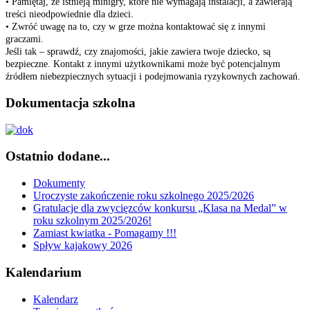
• Pamiętaj, że istnieją minigry, które nie wymagają instalacji, a zawierają
treści nieodpowiednie dla dzieci.
• Zwróć uwagę na to, czy w grze można kontaktować się z innymi
graczami.
Jeśli tak – sprawdź, czy znajomości, jakie zawiera twoje dziecko, są
bezpieczne. Kontakt z innymi użytkownikami może być potencjalnym
źródłem niebezpiecznych sytuacji i podejmowania ryzykownych zachowań.
Dokumentacja szkolna
Ostatnio dodane...
Dokumenty
Uroczyste zakończenie roku szkolnego 2025/2026
Gratulacje dla zwycięzców konkursu „Klasa na Medal” w
roku szkolnym 2025/2026!
Zamiast kwiatka - Pomagamy !!!
Spływ kajakowy 2026
Kalendarium
Kalendarz