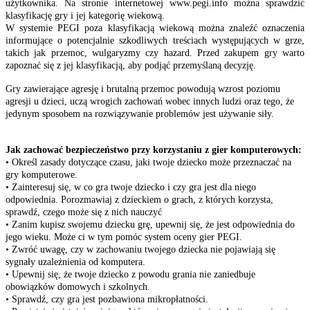
użytkownika. Na stronie internetowej www.pegi.info można sprawdzić
klasyfikację gry i jej kategorię wiekową.
W systemie PEGI poza klasyfikacją wiekową można znaleźć oznaczenia
informujące o potencjalnie szkodliwych treściach występujących w grze,
takich jak przemoc, wulgaryzmy czy hazard. Przed zakupem gry warto
zapoznać się z jej klasyfikacją, aby podjąć przemyślaną decyzję.
Gry zawierające agresję i brutalną przemoc powodują wzrost poziomu
agresji u dzieci, uczą wrogich zachowań wobec innych ludzi oraz tego, że
jedynym sposobem na rozwiązywanie problemów jest używanie siły.
Jak zachować bezpieczeństwo przy korzystaniu z gier komputerowych:
• Określ zasady dotyczące czasu, jaki twoje dziecko może przeznaczać na
gry komputerowe.
• Zainteresuj się, w co gra twoje dziecko i czy gra jest dla niego
odpowiednia. Porozmawiaj z dzieckiem o grach, z których korzysta,
sprawdź, czego może się z nich nauczyć
• Zanim kupisz swojemu dziecku grę, upewnij się, że jest odpowiednia do
jego wieku. Może ci w tym pomóc system oceny gier PEGI.
• Zwróć uwagę, czy w zachowaniu twojego dziecka nie pojawiają się
sygnały uzależnienia od komputera.
• Upewnij się, że twoje dziecko z powodu grania nie zaniedbuje
obowiązków domowych i szkolnych.
• Sprawdź, czy gra jest pozbawiona mikropłatności.