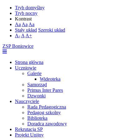
Tryb domyślny
Tryb nocny
Kontrast
Aa
Aa
Aa
Stały układ
Szeroki układ
A-
A
A+
ZSP Boniowice
Strona główna
Uczniowie
Galerie
Wideoteka
Samorząd
Primus Inter Pares
Dzwonki
Nauczyciele
Rada Pedagogiczna
Pedagog szkolny
Biblioteka
Doradca zawodowy
Rekrutacja SP
Projekt Unijny