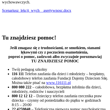
wychowawczych.
Scenariusz_lekcji_wych__asertywnosc.docx
Tu znajdziesz pomoc!
Jeśli zmagasz się z trudnościami, ze smutkiem, stanami
lękowymi czy z poczuciem osamotnienia,
poproś o pomoc, zadzwoń albo zwyczajnie porozmawiaj
TU ZNAJDZIESZ POMOC
Twój pedagog szkolny
116 111
Telefon zaufania dla dzieci i młodzieży – bezpłatny,
całodobowy telefon zaufania Fundacji Dajemy Dzieciom Siłę.
Można także pisać na
www.116111.pl
800 080 222
– całodobowa, bezpłatna infolinia dla dzieci,
młodzieży, rodziców i nauczycieli
800 12 12 12
– Dziecięcy telefon zaufania rzecznika praw
dziecka – czynny od poniedziałku do piątku w godzinach
8:15 – 20:00
22 4259848
– Telefoniczna pierwsza pomoc psychologiczna