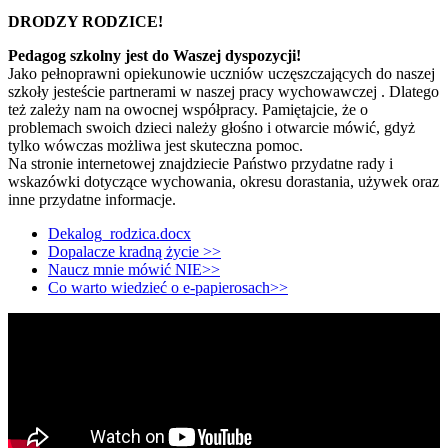
DRODZY RODZICE!
Pedagog szkolny jest do Waszej dyspozycji!
Jako pełnoprawni opiekunowie uczniów uczęszczających do naszej
szkoły jesteście partnerami w naszej pracy wychowawczej . Dlatego
też zależy nam na owocnej współpracy. Pamiętajcie, że o
problemach swoich dzieci należy głośno i otwarcie mówić, gdyż
tylko wówczas możliwa jest skuteczna pomoc.
Na stronie internetowej znajdziecie Państwo przydatne rady i
wskazówki dotyczące wychowania, okresu dorastania, używek oraz
inne przydatne informacje.
Dekalog_rodzica.docx
Dopalacze kradną życie >>
Naucz mnie mówić NIE>>
Co warto wiedzieć o e-papierosach>>