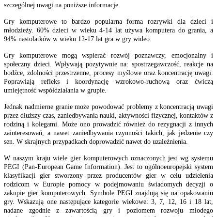
szczególnej uwagi na poniższe informacje.
Gry komputerowe to bardzo popularna forma rozrywki dla dzieci i
młodzieży. 60% dzieci w wieku 4-14 lat używa komputera do grania, a
94% nastolatków w wieku 12-17 lat gra w gry wideo.
Gry komputerowe mogą wspierać rozwój poznawczy, emocjonalny i
społeczny dzieci. Wpływają pozytywnie na: spostrzegawczość, reakcje na
bodźce, zdolności przestrzenne, procesy myślowe oraz koncentrację uwagi.
Poprawiają refleks i koordynację wzrokowo-ruchową oraz ćwiczą
umiejętność współdziałania w grupie.
Jednak nadmierne granie może powodować problemy z koncentracją uwagi
przez dłuższy czas, zaniedbywania nauki, aktywności fizycznej, kontaktów z
rodziną i kolegami. Może ono prowadzić również do rezygnacji z innych
zainteresowań, a nawet zaniedbywania czynności takich, jak jedzenie czy
sen. W skrajnych przypadkach doprowadzić nawet do uzależnienia.
W naszym kraju wiele gier komputerowych oznaczonych jest wg systemu
PEGI (Pan-European Game Information). Jest to ogólnoeuropejski system
klasyfikacji gier stworzony przez producentów gier w celu udzielenia
rodzicom w Europie pomocy w podejmowaniu świadomych decyzji o
zakupie gier komputerowych. Symbole PEGI znajdują się na opakowaniu
gry. Wskazują one następujące kategorie wiekowe: 3, 7, 12, 16 i 18 lat,
nadane zgodnie z zawartością gry i poziomem rozwoju młodego