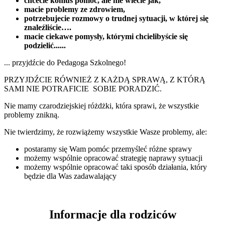
chcecie komuś pomóc, ale nie wiecie jak,
macie problemy ze zdrowiem,
potrzebujecie rozmowy o trudnej sytuacji, w której się
znaleźliście….
macie ciekawe pomysły, którymi chcielibyście się
podzielić......
... przyjdźcie do Pedagoga Szkolnego!
PRZYJDŹCIE RÓWNIEŻ Z KAŻDĄ SPRAWĄ, Z KTÓRĄ
SAMI NIE POTRAFICIE SOBIE PORADZIĆ.
Nie mamy czarodziejskiej różdżki, która sprawi, że wszystkie
problemy znikną.
Nie twierdzimy, że rozwiążemy wszystkie Wasze problemy, ale:
postaramy się Wam pomóc przemyśleć różne sprawy
możemy wspólnie opracować strategię naprawy sytuacji
możemy wspólnie opracować taki sposób działania, który
będzie dla Was zadawalający
Informacje dla rodziców