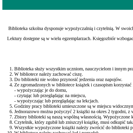
Biblioteka szkolna dysponuje wypożyczalnią i czytelnią. W swoi
Lektury dostępne są w wielu egzemplarzach. Księgozbiór wzbogacon
Biblioteka służy wszystkim uczniom, nauczycielom i innym p
W bibliotece należy zachować ciszę.
Do biblioteki nie wolno przynosić jedzenia oraz napojów.
Ze zgromadzonych w bibliotece książek i czasopism korzysta
- wypożyczając je do domu,
- czytając lub przeglądając na miejscu,
- wypożyczając lub przeglądając na lekcjach.
Godziny pracy biblioteki umieszczone są w miejscu widocznym
Jednorazowo można pożyczyć 2 książki na okres 2 tygodni, z
Zbiory biblioteki są naszą wspólną własnością. Wypożyczone k
Czytelnik, który zgubił lub zniszczył książkę, musi odkupić ta
Wszystkie wypożyczone książki należy zwrócić do biblioteki 
W bibliotece należy zachować ład i porządek.