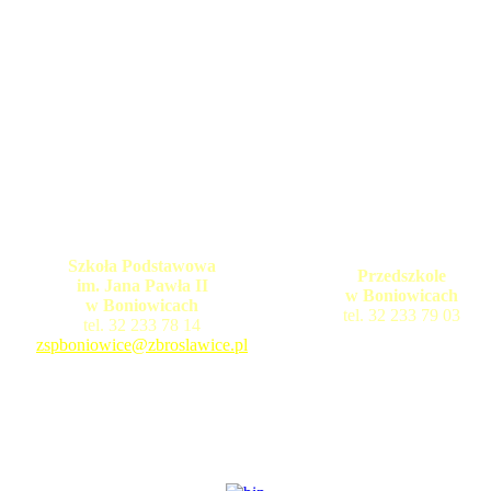
Szkoła Podstawowa
Przedszkole
im. Jana Pawła II
w Boniowicach
w Boniowicach
tel. 32 233 79 03
tel. 32 233 78 14
zspboniowice@zbroslawice.pl