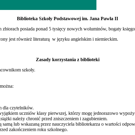
Biblioteka Szkoły Podstawowej im. Jana Pawła II
ch zbiorach posiada ponad 5 tysięcy nowych woluminów, bogaty księg
y jest również literaturą
w języku angielskim i niemieckim.
Zasady korzystania z biblioteki
racownikom szkoły.
ć można:
 dla czytelników.
 wyjątkiem uczniów klasy pierwszej, którzy mogę jednorazowo wypożyc
siążki należy chronić przed zniszczeniem i zagubieniem.
ką samą lub wskazaną przez nauczyciela bibliotekarza o wartości odpowi
przed zakończeniem roku szkolnego.