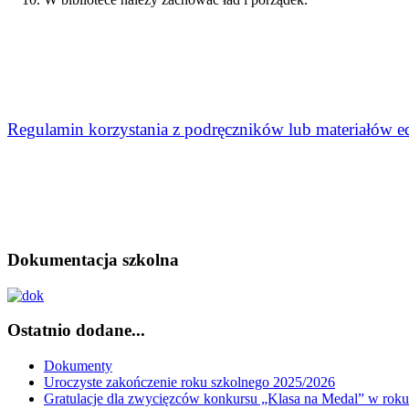
Reg
ulamin korzystania z podręczników lub materiałów 
Dokumentacja szkolna
Ostatnio dodane...
Dokumenty
Uroczyste zakończenie roku szkolnego 2025/2026
Gratulacje dla zwycięzców konkursu „Klasa na Medal” w rok