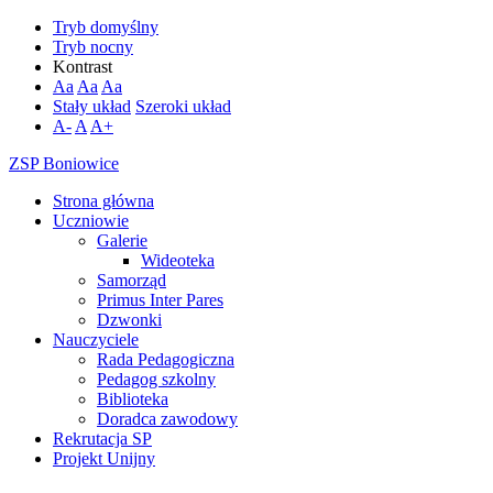
Tryb domyślny
Tryb nocny
Kontrast
Aa
Aa
Aa
Stały układ
Szeroki układ
A-
A
A+
ZSP Boniowice
Strona główna
Uczniowie
Galerie
Wideoteka
Samorząd
Primus Inter Pares
Dzwonki
Nauczyciele
Rada Pedagogiczna
Pedagog szkolny
Biblioteka
Doradca zawodowy
Rekrutacja SP
Projekt Unijny