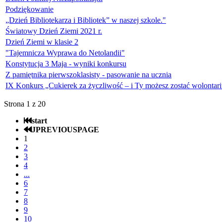
Podziękowanie
„Dzień Bibliotekarza i Bibliotek” w naszej szkole."
Światowy Dzień Ziemi 2021 r.
Dzień Ziemi w klasie 2
"Tajemnicza Wyprawa do Netolandii"
Konstytucja 3 Maja - wyniki konkursu
Z pamiętnika pierwszoklasisty - pasowanie na ucznia
IX Konkurs „Cukierek za życzliwość – i Ty możesz zostać wolontar
Strona 1 z 20
start
JPREVIOUSPAGE
1
2
3
4
...
6
7
8
9
10