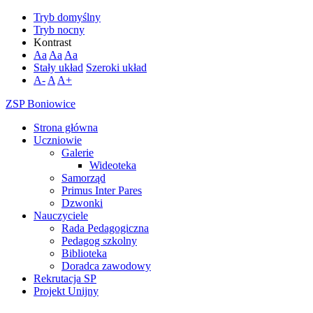
Tryb domyślny
Tryb nocny
Kontrast
Aa
Aa
Aa
Stały układ
Szeroki układ
A-
A
A+
ZSP Boniowice
Strona główna
Uczniowie
Galerie
Wideoteka
Samorząd
Primus Inter Pares
Dzwonki
Nauczyciele
Rada Pedagogiczna
Pedagog szkolny
Biblioteka
Doradca zawodowy
Rekrutacja SP
Projekt Unijny