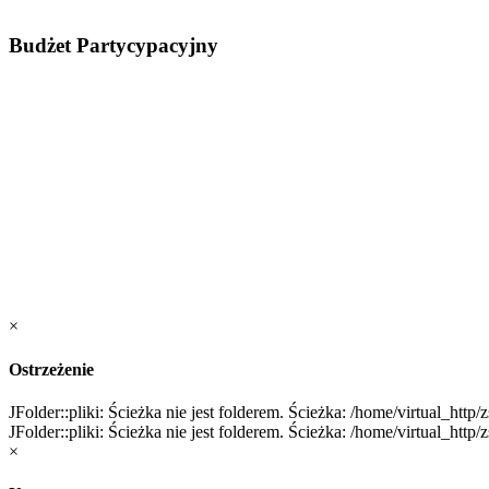
Budżet Partycypacyjny
×
Ostrzeżenie
JFolder::pliki: Ścieżka nie jest folderem. Ścieżka: /home/virtual_ht
JFolder::pliki: Ścieżka nie jest folderem. Ścieżka: /home/virtual_ht
×