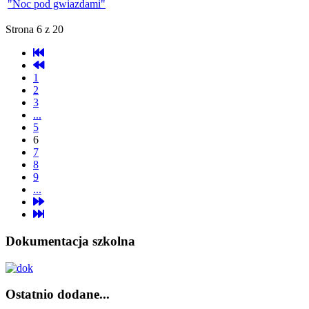
"Noc pod gwiazdami"
Strona 6 z 20
1
2
3
...
5
6
7
8
9
...
Dokumentacja szkolna
Ostatnio dodane...