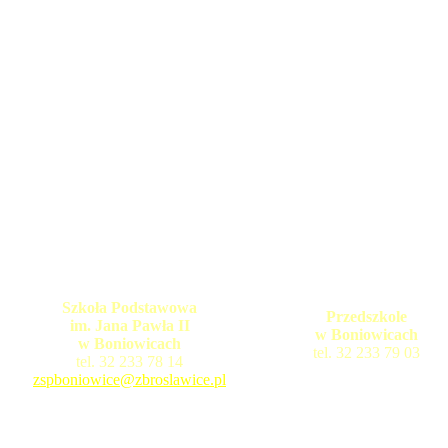
Szkoła Podstawowa
Przedszkole
im. Jana Pawła II
w Boniowicach
w Boniowicach
tel. 32 233 79 03
tel. 32 233 78 14
zspboniowice@zbroslawice.pl