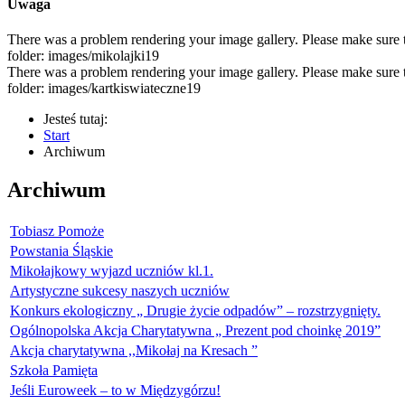
Uwaga
There was a problem rendering your image gallery. Please make sure tha
folder: images/mikolajki19
There was a problem rendering your image gallery. Please make sure tha
folder: images/kartkiswiateczne19
Jesteś tutaj:
Start
Archiwum
Archiwum
Tobiasz Pomoże
Powstania Śląskie
Mikołajkowy wyjazd uczniów kl.1.
Artystyczne sukcesy naszych uczniów
Konkurs ekologiczny „ Drugie życie odpadów” – rozstrzygnięty.
Ogólnopolska Akcja Charytatywna „ Prezent pod choinkę 2019”
Akcja charytatywna ,,Mikołaj na Kresach ”
Szkoła Pamięta
Jeśli Euroweek – to w Międzygórzu!