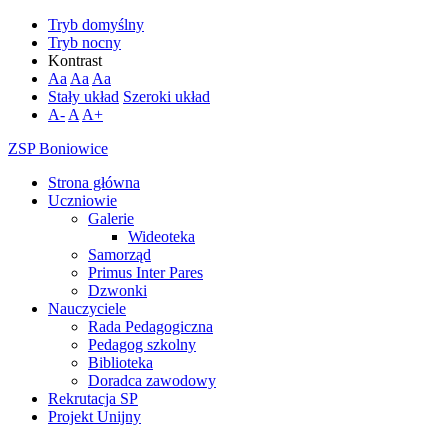
Tryb domyślny
Tryb nocny
Kontrast
Aa
Aa
Aa
Stały układ
Szeroki układ
A-
A
A+
ZSP Boniowice
Strona główna
Uczniowie
Galerie
Wideoteka
Samorząd
Primus Inter Pares
Dzwonki
Nauczyciele
Rada Pedagogiczna
Pedagog szkolny
Biblioteka
Doradca zawodowy
Rekrutacja SP
Projekt Unijny