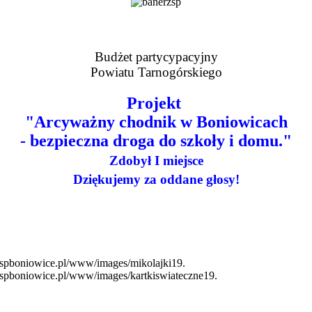
Budżet partycypacyjny
Powiatu Tarnogórskiego
Projekt
"Arcyważny chodnik w Boniowicach
- bezpieczna droga do szkoły i domu."
Zdobył I miejsce
Dziękujemy za oddane głosy!
tp/zspboniowice.pl/www/images/mikolajki19.
tp/zspboniowice.pl/www/images/kartkiswiateczne19.