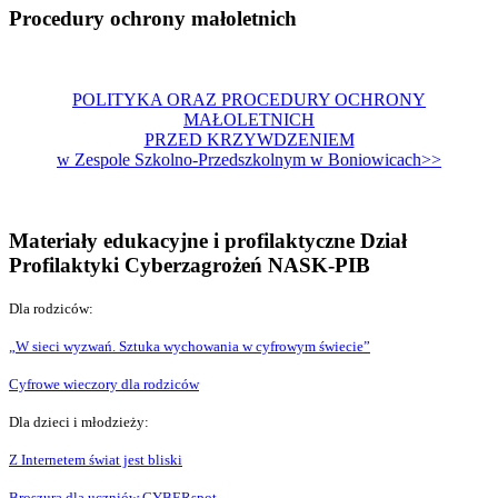
Procedury ochrony małoletnich
POLITYKA ORAZ PROCEDURY OCHRONY
MAŁOLETNICH
PRZED KRZYWDZENIEM
w Zespole Szkolno-Przedszkolnym w Boniowicach>>
Materiały edukacyjne i profilaktyczne Dział
Profilaktyki Cyberzagrożeń NASK-PIB
Dla rodziców:
„W sieci wyzwań. Sztuka wychowania w cyfrowym świecie”
Cyfrowe wieczory dla rodziców
Dla dzieci i młodzieży:
Z Internetem świat jest bliski
Broszura dla uczniów CYBERspot