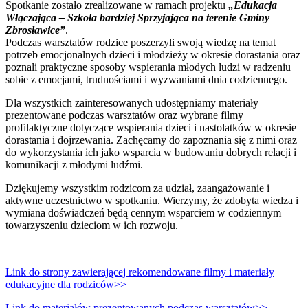
Spotkanie zostało zrealizowane w ramach projektu
„Edukacja
Włączająca – Szkoła bardziej Sprzyjająca na terenie Gminy
Zbrosławice”
.
Podczas warsztatów rodzice poszerzyli swoją wiedzę na temat
potrzeb emocjonalnych dzieci i młodzieży w okresie dorastania oraz
poznali praktyczne sposoby wspierania młodych ludzi w radzeniu
sobie z emocjami, trudnościami i wyzwaniami dnia codziennego.
Dla wszystkich zainteresowanych udostępniamy materiały
prezentowane podczas warsztatów oraz wybrane filmy
profilaktyczne dotyczące wspierania dzieci i nastolatków w okresie
dorastania i dojrzewania. Zachęcamy do zapoznania się z nimi oraz
do wykorzystania ich jako wsparcia w budowaniu dobrych relacji i
komunikacji z młodymi ludźmi.
Dziękujemy wszystkim rodzicom za udział, zaangażowanie i
aktywne uczestnictwo w spotkaniu. Wierzymy, że zdobyta wiedza i
wymiana doświadczeń będą cennym wsparciem w codziennym
towarzyszeniu dzieciom w ich rozwoju.
Link do strony zawierającej rekomendowane filmy i materiały
edukacyjne dla rodziców>>
Link do materiałów prezentowanych podczas warsztat
ów>>