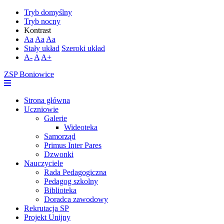
Tryb domyślny
Tryb nocny
Kontrast
Aa
Aa
Aa
Stały układ
Szeroki układ
A-
A
A+
ZSP Boniowice
Strona główna
Uczniowie
Galerie
Wideoteka
Samorząd
Primus Inter Pares
Dzwonki
Nauczyciele
Rada Pedagogiczna
Pedagog szkolny
Biblioteka
Doradca zawodowy
Rekrutacja SP
Projekt Unijny