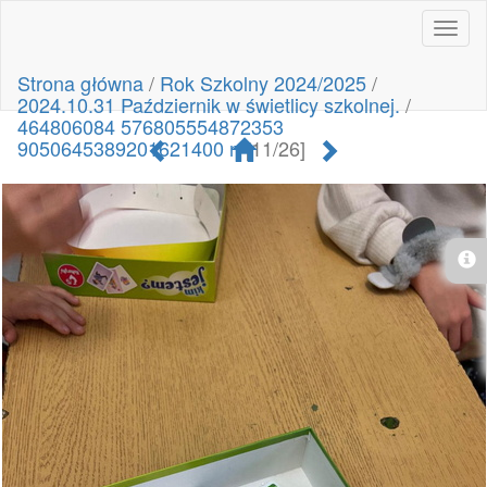
Toggl
naviga
Strona główna
/
Rok Szkolny 2024/2025
/
2024.10.31 Październik w świetlicy szkolnej.
/
464806084 576805554872353
9050645389201621400 n
[11/26]