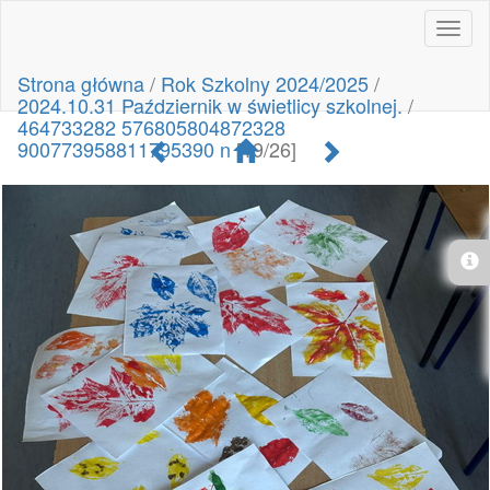
Toggl
naviga
Strona główna
/
Rok Szkolny 2024/2025
/
2024.10.31 Październik w świetlicy szkolnej.
/
464733282 576805804872328
900773958811795390 n
[19/26]