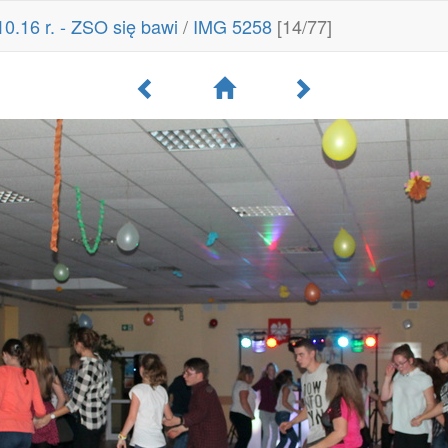
10.16 r. - ZSO się bawi
/
IMG 5258
[14/77]