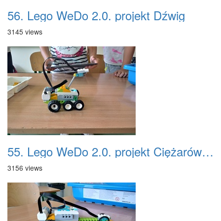
56. Lego WeDo 2.0. projekt Dźwig
3145 views
55. Lego WeDo 2.0. projekt Ciężarówka
3156 views