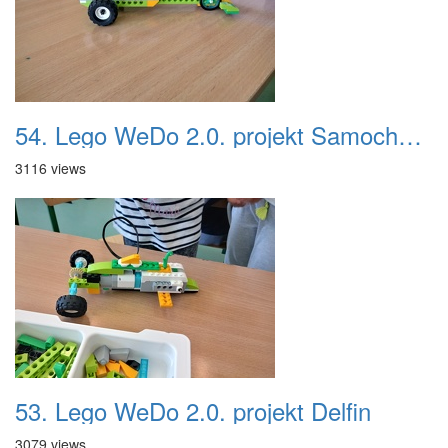
54. Lego WeDo 2.0. projekt Samochód wyścigowy
3116 views
53. Lego WeDo 2.0. projekt Delfin
3079 views