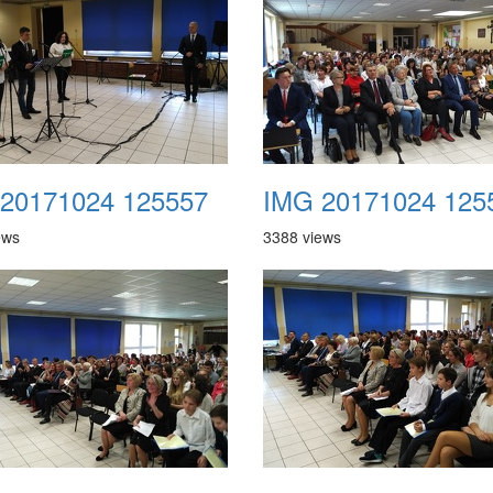
20171024 125557
IMG 20171024 125
ews
3388 views