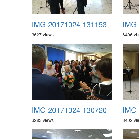
IMG 20171024 131153
IMG 
3627 views
3406 vi
IMG 20171024 130720
IMG 
3283 views
3402 vi