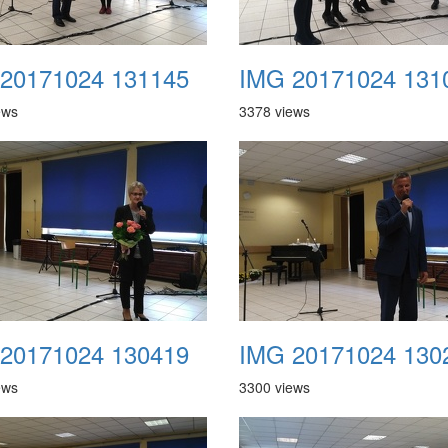
20171024 131145
IMG 20171024 131
ews
3378 views
20171024 130419
IMG 20171024 130
ews
3300 views