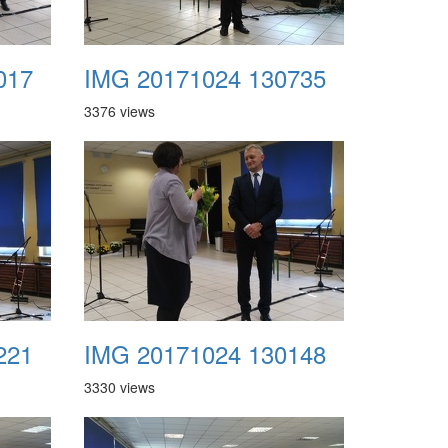
017
IMG 20171024 130735
3376 views
221
IMG 20171024 130148
3330 views