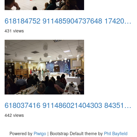
618184752 911485904737648 1742072710896474086 n
431 views
618037416 911486021404303 843511467739445976 n
442 views
Powered by
Piwigo
| Bootstrap Default theme by
Phil Bayfield