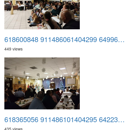
618600848 911486061404299 6499615733355527919 n
449 views
618365056 911486101404295 642233996274485081 n
435 views