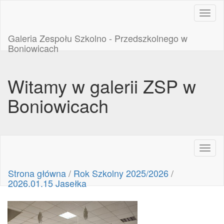
Toggl
naviga
Galeria Zespołu Szkolno - Przedszkolnego w
Boniowicach
Witamy w galerii ZSP w
Boniowicach
Toggl
naviga
Strona główna
/
Rok Szkolny 2025/2026
/
2026.01.15 Jasełka