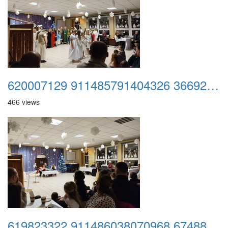
620007129 911485791404326 366928962107430902 n
466 views
619823322 911486038070968 674881134327245248 n