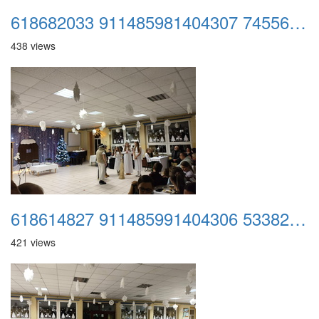
618682033 911485981404307 7455653030090893994 n
438 views
618614827 911485991404306 533826515230250903 n
421 views