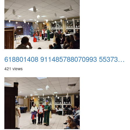
618801408 911485788070993 5537344883745921386 n
421 views