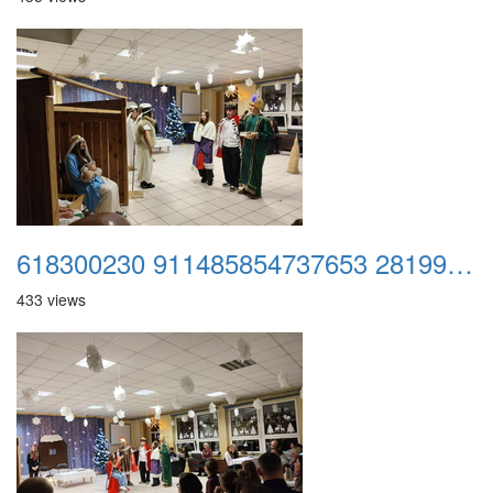
618300230 911485854737653 2819931317828699904 n
433 views