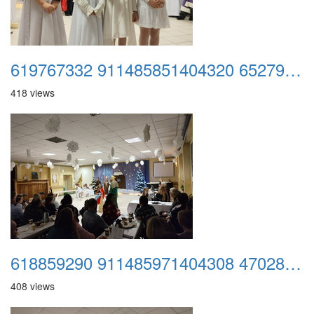
619767332 911485851404320 6527919033589822372 n
418 views
618859290 911485971404308 470288066085139709 n
408 views