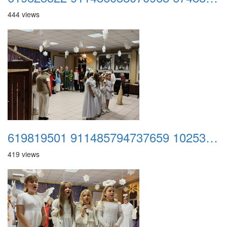
444 views
619819501 911485794737659 1025366010857713909 n
419 views