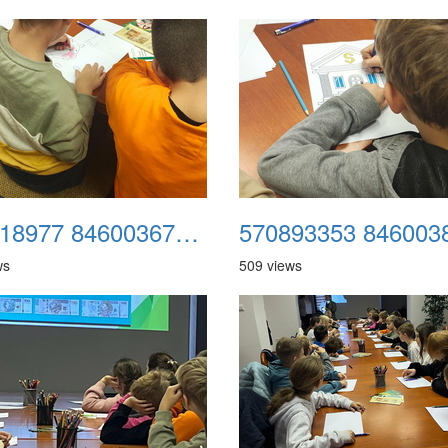
571218977 846003674619205 4796932885924665411 n
ws
509 views