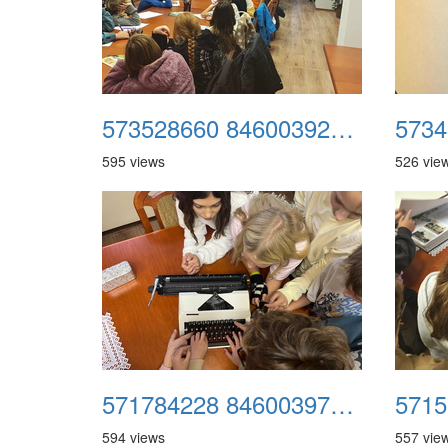
573528660 846003927952513 4232796462342910366 n
595 views
526 vie
571784228 846003977952508 186876845627613085 n
594 views
557 vie