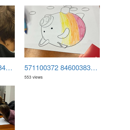
570893353 846003841285855 638360792692018480 n
571100372 846003834619189 8619625760213830103 n
553 views