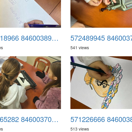
573418966 846003894619183 6318690723308701274 n
ws
541 views
571565282 846003704619202 8264864767426008146 n
ws
513 views