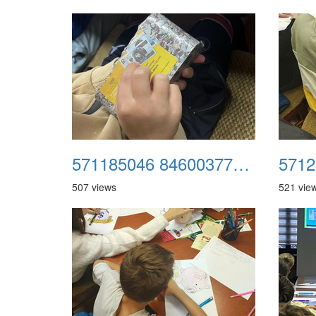
571185046 846003777952528 6750427321929552652 n
507 views
521 vie