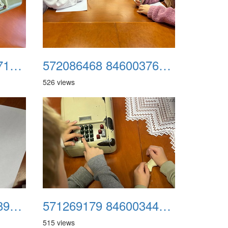
572489945 846003714619201 3729394047576476397 n
572086468 846003767952529 724164460449825101 n
526 views
571226666 846003897952516 2269745141873770624 n
571269179 846003444619228 8176870207867878689 n
515 views