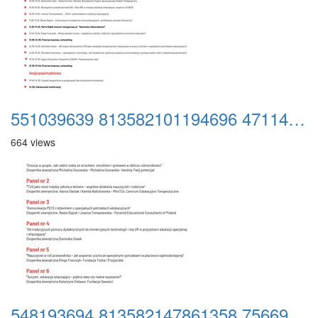
551039639 813582101194696 4711431424736243844 n
664 views
548193694 813582147861358 7566918814218374159 n