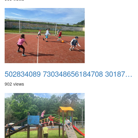
502834089 730348656184708 3018777041012713801 n
902 views