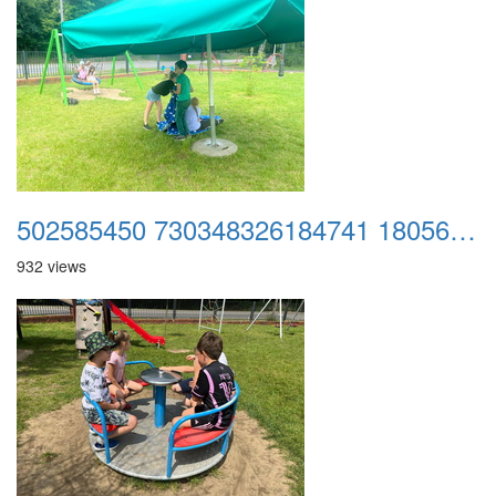
502585450 730348326184741 1805656556484050308 n
932 views