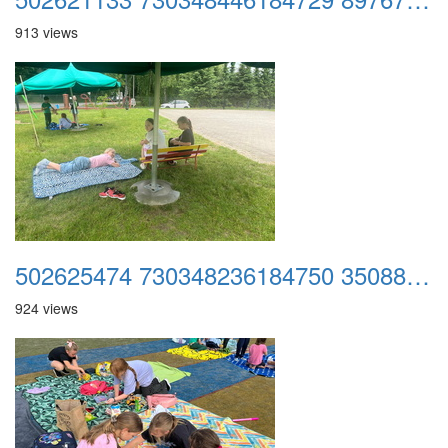
913 views
502625474 730348236184750 350885523314041837 n
924 views