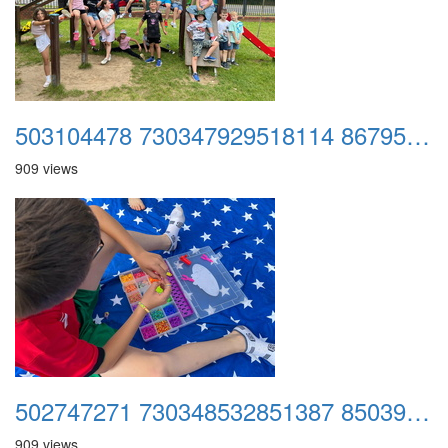
503104478 730347929518114 8679578619670772802 n
909 views
502747271 730348532851387 8503997830930804729 n
909 views