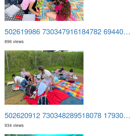
502619986 730347916184782 6944041918297495143 n
896 views
502620912 730348289518078 1793009783698326160 n
934 views