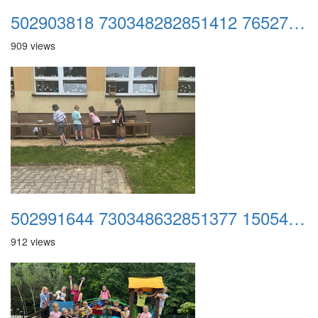
502903818 730348282851412 7652726209137620807 n
909 views
502991644 730348632851377 1505440556487294120 n
912 views