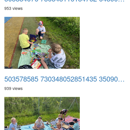
953 views
503578585 730348052851435 3509088036088802453 n
939 views