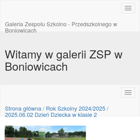
Toggl
naviga
Galeria Zespołu Szkolno - Przedszkolnego w
Boniowicach
Witamy w galerii ZSP w
Boniowicach
Toggl
naviga
Strona główna
/
Rok Szkolny 2024/2025
/
2025.06.02 Dzień Dziecka w klasie 2