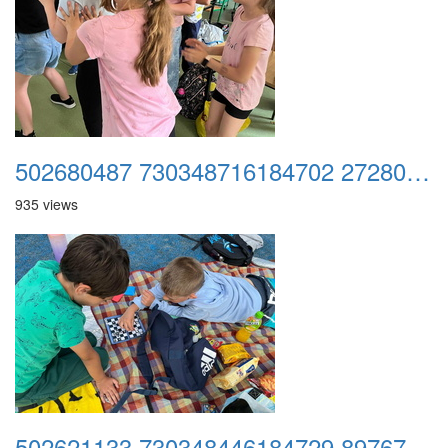
502680487 730348716184702 2728065870338026217 n
935 views
502621133 730348446184729 8976761718694531636 n