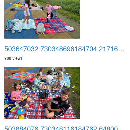
503647032 730348696184704 217163163092581446 n
988 views
503884076 730348116184762 6480010411638051337 n