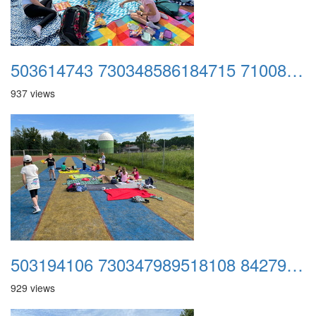
503614743 730348586184715 7100893873522618243 n
937 views
503194106 730347989518108 8427900084133923775 n
929 views