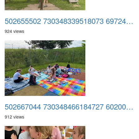
502655502 730348339518073 6972429896948385379 n
924 views
502667044 730348466184727 6020077459746161464 n
912 views