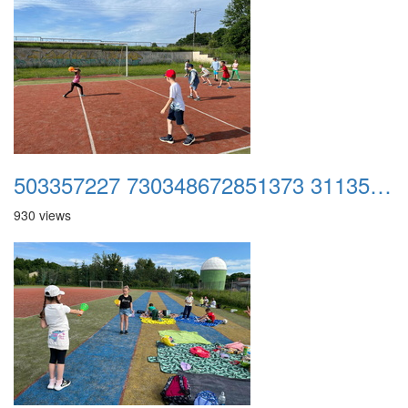
503357227 730348672851373 3113507620123673166 n
930 views