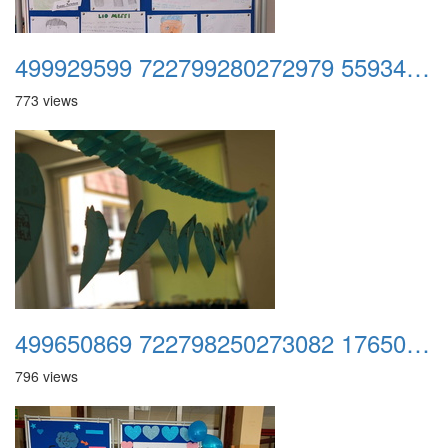
499929599 722799280272979 5593412333517819926 n
773 views
499650869 722798250273082 1765029816196935023 n
796 views