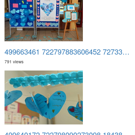
499663461 722797883606452 7273392204708200174 n
791 views
499640172 722798090273098 1843879945941116923 n