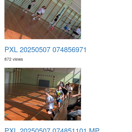
PXL 20250507 074856971
872 views
PXL 20250507 074851101.MP