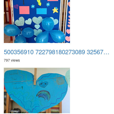
500356910 722798180273089 3256725461502075609 n
797 views