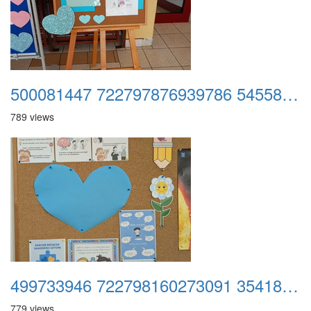
500081447 722797876939786 5455842185650155631 n
789 views
499733946 722798160273091 3541845744207643919 n
779 views