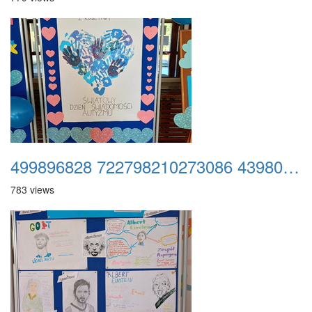
499896828 722798210273086 4398008872165063078 n
783 views