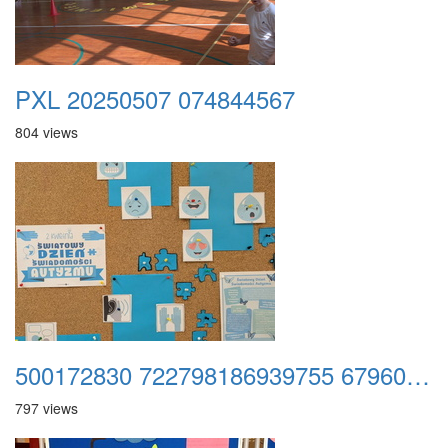
PXL 20250507 074844567
804 views
500172830 722798186939755 6796006926759101222 n
797 views