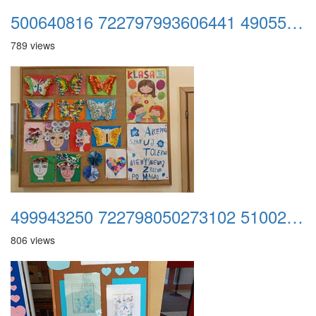
500640816 722797993606441 4905556514724416311 n
789 views
499943250 722798050273102 5100296943443089477 n
806 views