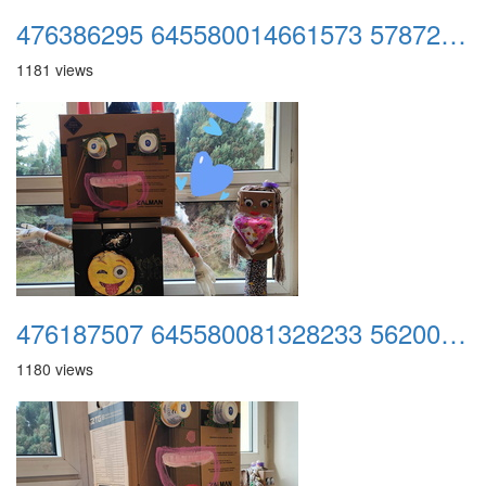
476386295 645580014661573 5787212781279401169 n
1181 views
476187507 645580081328233 5620032235461938247 n
1180 views