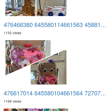
476466380 645580114661563 4588156736602430626 n
1152 views
476617014 645580104661564 7270745523496309031 n
1168 views