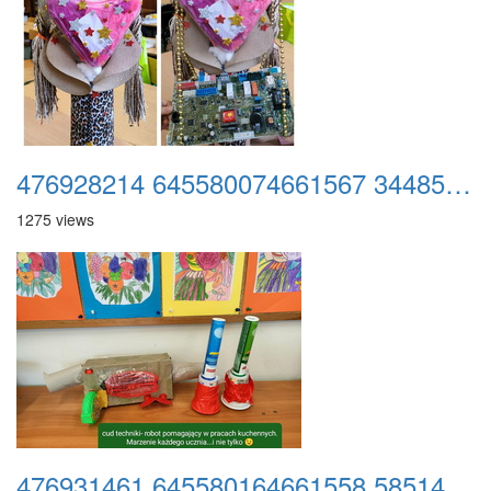
476928214 645580074661567 3448591486625403399 n
1275 views
476931461 645580164661558 5851474894937532192 n