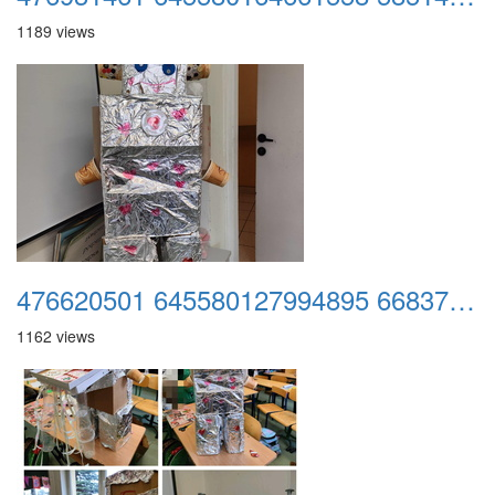
1189 views
476620501 645580127994895 6683784656829987057 n
1162 views