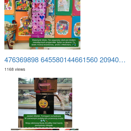
476369898 645580144661560 2094029219421140346 n
1168 views