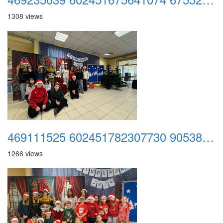
1308 views
469111525 602451782307730 9053820416428026200 n
1266 views