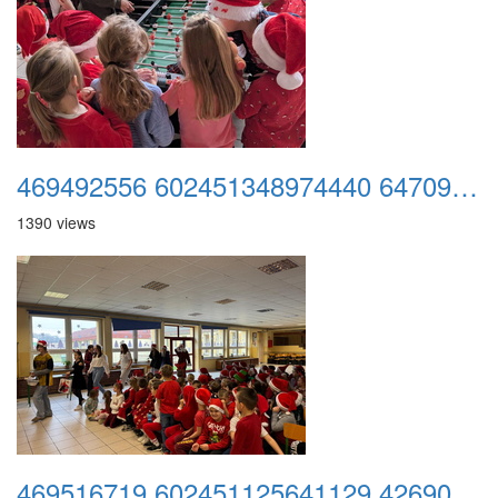
469492556 602451348974440 6470944050374783053 n
1390 views
469516719 602451125641129 4269075518600081324 n