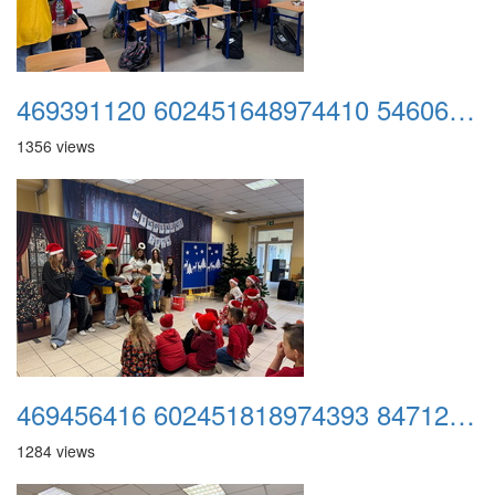
469391120 602451648974410 5460614771953984150 n
1356 views
469456416 602451818974393 8471295414696772168 n
1284 views