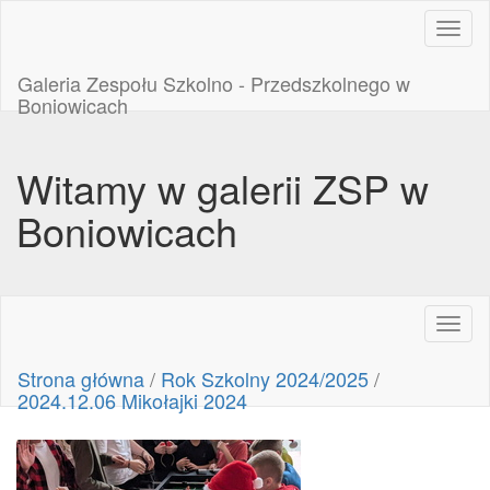
Toggl
naviga
Galeria Zespołu Szkolno - Przedszkolnego w
Boniowicach
Witamy w galerii ZSP w
Boniowicach
Toggl
naviga
Strona główna
/
Rok Szkolny 2024/2025
/
2024.12.06 Mikołajki 2024