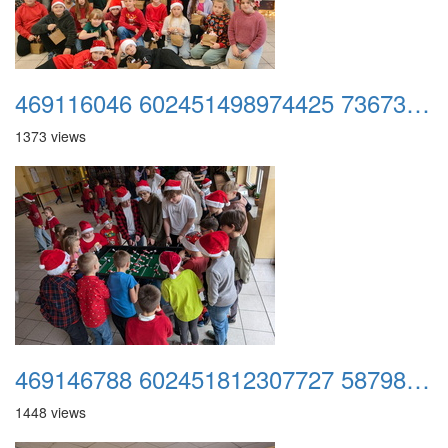
469116046 602451498974425 7367366162266743262 n
1373 views
469146788 602451812307727 587985159365254101 n
1448 views