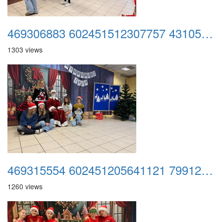
469306883 602451512307757 4310520759485186753 n
1303 views
469315554 602451205641121 7991201474986426448 n
1260 views