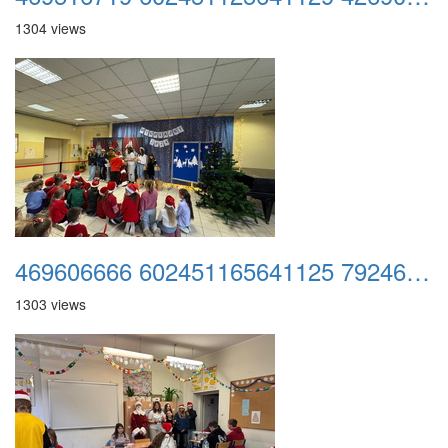
1304 views
469606666 602451165641125 7924676469503161859 n
1303 views