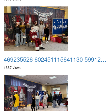
469235526 602451115641130 5991240275389984081 n
1337 views