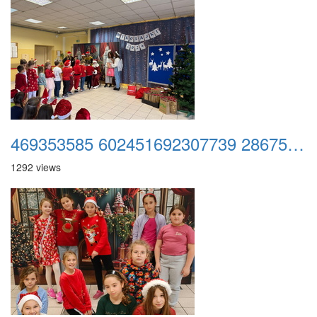
469353585 602451692307739 2867544978176395116 n
1292 views