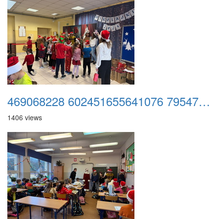
469068228 602451655641076 795474470280509221 n
1406 views