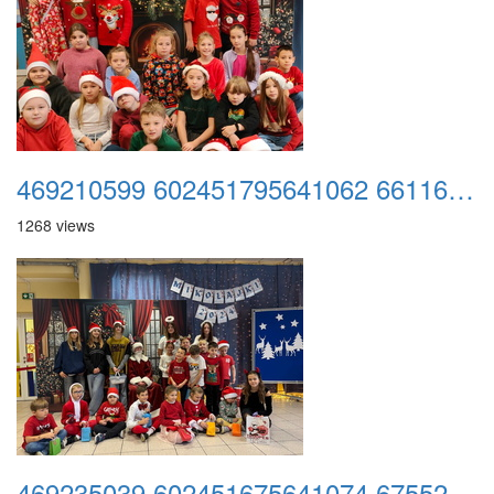
469210599 602451795641062 6611605269146350573 n
1268 views
469235039 602451675641074 6755228939513558630 n