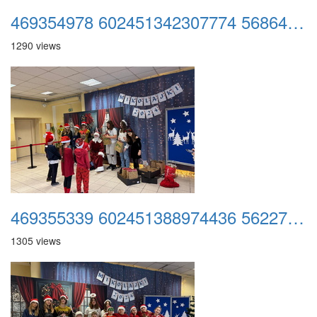
469354978 602451342307774 5686499636962859454 n
1290 views
469355339 602451388974436 5622711038293864607 n
1305 views