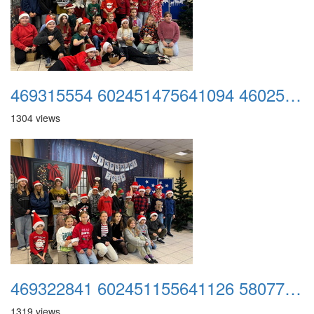
469315554 602451475641094 4602505679248406536 n
1304 views
469322841 602451155641126 5807722784842833715 n
1319 views