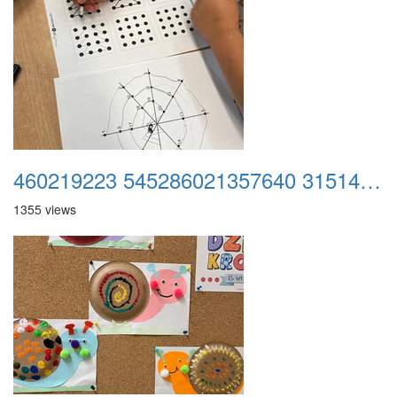
460219223 545286021357640 3151482571728396666 n
1355 views