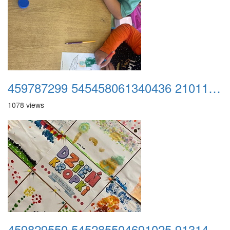
459787299 545458061340436 2101135397222404673 n
1078 views
459829550 545285504691025 9131457911753451424 n strona głowna