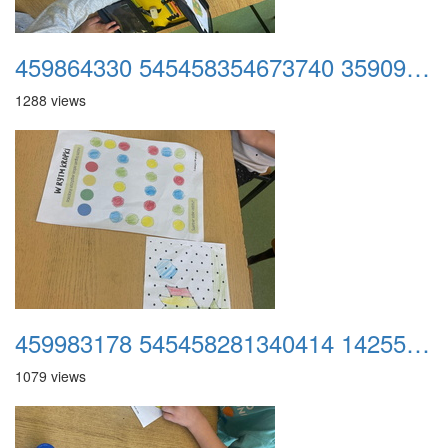
459864330 545458354673740 3590942353138684462 n
1288 views
459983178 545458281340414 1425535462840438256 n
1079 views