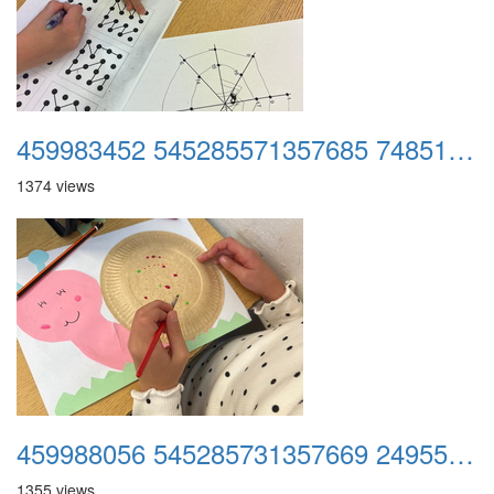
459983452 545285571357685 7485183267971701720 n
1374 views
459988056 545285731357669 2495510741371984846 n
1355 views