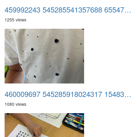
459992243 545285541357688 6554794018213142147 n
1255 views
460009697 545285918024317 1548335285689133055 n
1080 views