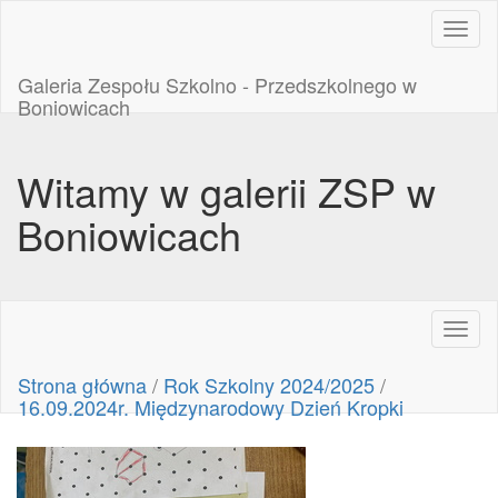
Toggl
naviga
Galeria Zespołu Szkolno - Przedszkolnego w
Boniowicach
Witamy w galerii ZSP w
Boniowicach
Toggl
naviga
Strona główna
/
Rok Szkolny 2024/2025
/
16.09.2024r. Międzynarodowy Dzień Kropki