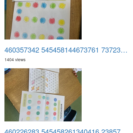
460357342 545458144673761 7372371951987668491 n
1404 views
460226283 545458261340416 2385790111948720393 n