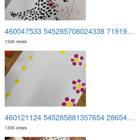
460047533 545285708024338 7191960205359025842 n
1346 views
460121124 545285881357654 2865403021527978370 n
1306 views