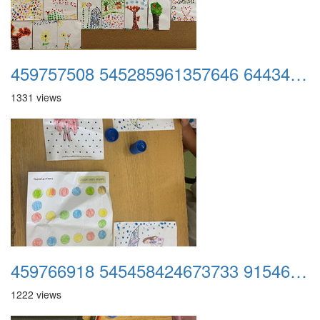
459757508 545285961357646 6443450376290769750 n
1331 views
459766918 545458424673733 9154610910405422854 n
1222 views