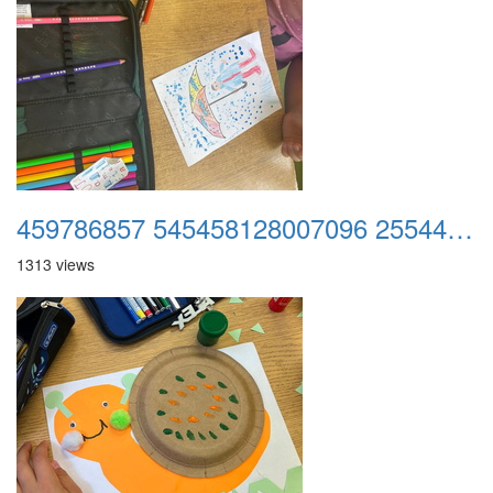
459786857 545458128007096 255440710733445557 n
1313 views