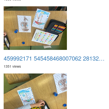
459992171 545458468007062 2813223940134503592 n
1351 views