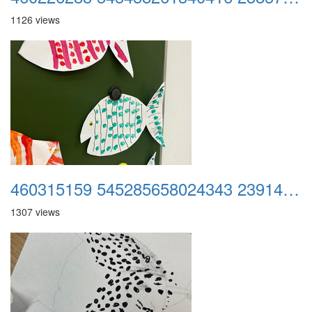
1126 views
460315159 545285658024343 2391455916226459029 n
1307 views