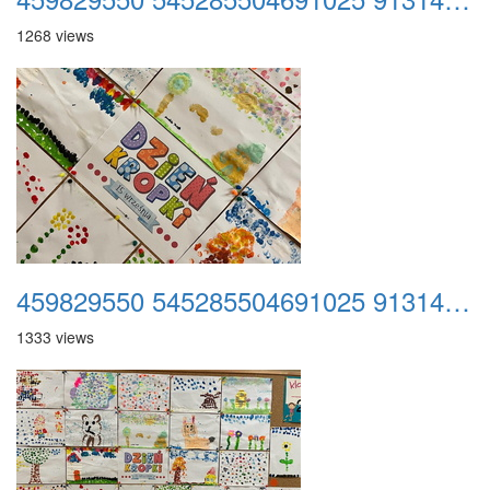
1268 views
459829550 545285504691025 9131457911753451424 n
1333 views