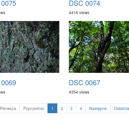
 0075
DSC 0074
ews
4416 views
 0069
DSC 0067
ews
4354 views
Pierwsza
Poprzednia
1
2
3
4
Następne
Ostatni