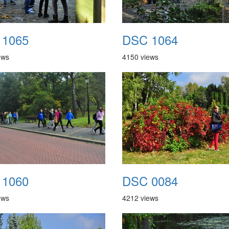
 1065
DSC 1064
ews
4150 views
 1060
DSC 0084
ews
4212 views