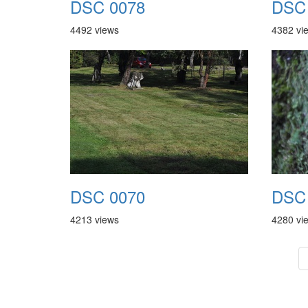
DSC 0078
DSC
4492 views
4382 vi
DSC 0070
DSC
4213 views
4280 vi