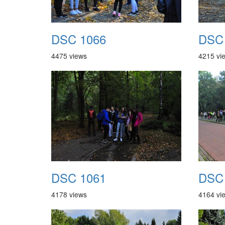
DSC 1066
DSC
4475 views
4215 vi
DSC 1061
DSC
4178 views
4164 vi