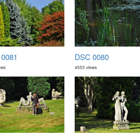
 0081
DSC 0080
ews
4553 views