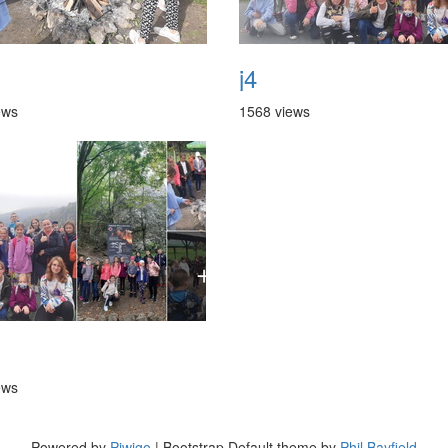
j4
ews
1568 views
ews
Powered by
Piwigo
| Bootstrap Default theme by
Phil Bayfield