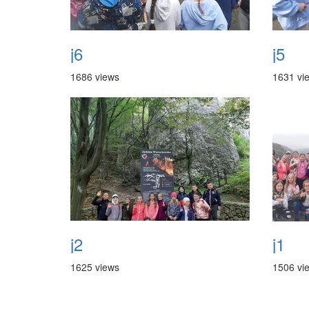
j6
j5
1686 views
1631 vi
j2
j1
1625 views
1506 vi